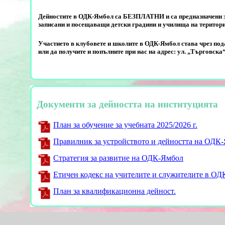
Дейностите в ОДК-Ямбол са БЕЗПЛАТНИ и са предназначени за 
записани и посещаващи детски градини и училища на територ
Участието в клубовете и школите в ОДК-Ямбол става чрез пода
или да получите и попълните при нас на адрес: ул. „Търговска“
Документи за дейността на институцията
План за обучение за учебната 2025/2026 г.
Правилник за устройството и дейността на ОДК
Стратегия за развитие на ОДК-Ямбол
Етичен кодекс на учителите и служителите в ОД
План за квалификационна дейност.